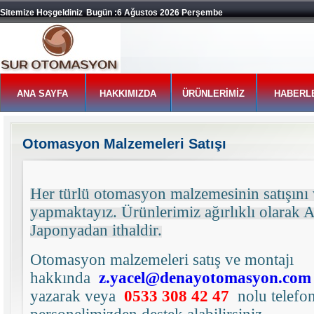
Sitemize Hoşgeldiniz
Bugün :6 Ağustos 2026 Perşembe
ANA SAYFA
HAKKIMIZDA
ÜRÜNLERİMİZ
HABERL
Otomasyon Malzemeleri Satışı
Her türlü otomasyon malzemesinin satışını 
yapmaktayız. Ürünlerimiz ağırlıklı olarak 
Japonyadan ithaldir.
Otomasyon malzemeleri satış ve montajı
hakkında
z.yacel@denayotomasyon.com
yazarak veya
0533 308 42 47
nolu telef