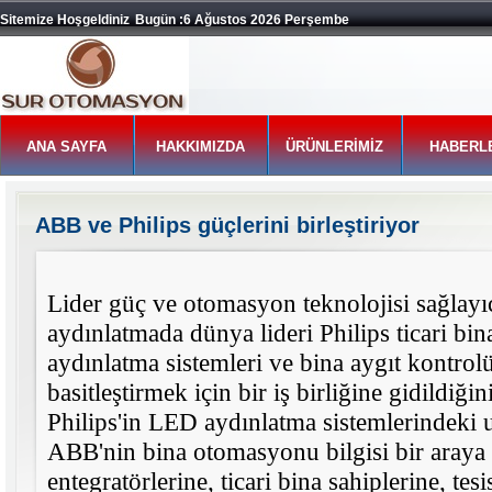
Sitemize Hoşgeldiniz
Bugün :6 Ağustos 2026 Perşembe
ANA SAYFA
HAKKIMIZDA
ÜRÜNLERİMİZ
HABERL
ABB ve Philips güçlerini birleştiriyor
Lider güç ve otomasyon teknolojisi sağlay
aydınlatmada dünya lideri Philips ticari bina
aydınlatma sistemleri ve bina aygıt kontro
basitleştirmek için bir iş birliğine gidildiği
Philips'in LED aydınlatma sistemlerindeki u
ABB'nin bina otomasyonu bilgisi bir araya g
entegratörlerine, ticari bina sahiplerine, tes