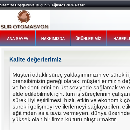
Sitemize Hoşgeldiniz
Bugün :9 Ağustos 2026 Pazar
ANA SAYFA
HAKKIMIZDA
ÜRÜNLERİMİZ
HABERL
Kalite değerlerimiz
Müşteri odaklı süreç yaklaşımımızın ve sürekli i
prensibimizin gereği olarak; müşterilerimizin de
ve beklentilerini en üst seviyede sağlamak ve en
elde edilebilmek için, tüm iş süreçlerinin çalışanl
sürekli iyileştirilmesi, hızlı, etkin ve ekonomik 
sürekli gelişmeyi ve ilerlemeyi sağlayabilen, eti
eğitimden asla taviz vermeyen, dünya üzerind
yüksek olan bir firma kültürü oluşturmaktır.